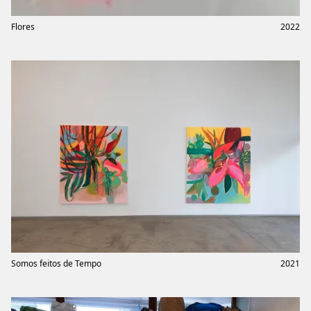
Flores
2022
Somos feitos de Tempo
2021